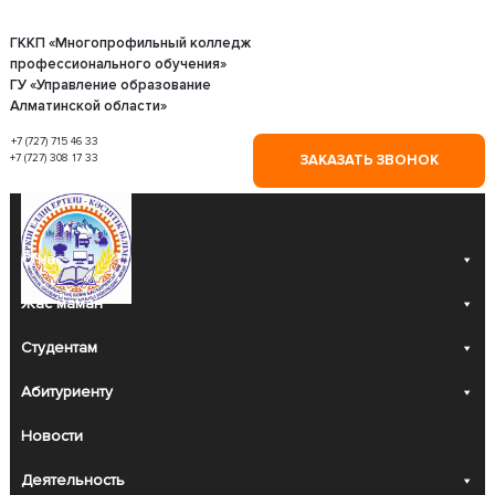
Skip
to
content
ГККП «Многопрофильный колледж
профессионального обучения»
ГУ «Управление образование
Алматинской области»
+7 (727) 715 46 33
+7 (727) 308 17 33
ЗАКАЗАТЬ ЗВОНОК
О нас
Жас маман
Студентам
Абитуриенту
Новости
Деятельность