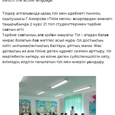
switch the active language.
Тілдер апталығында қазақ тілі мен әдебиеті пәнінің
оқытушысы Г.Амирова «Тілім менің- ғасырлардан аманат»
тақырыбында 2 курс 21 топ студенттерімен тәрбие
сағатын өтті.
Тәрбие сағатының алға қойған мақсаты: Тіл – атадан балаға
мирас болатын баға жетпес асыл мұра. Ол достықтың
кілті, ынтымақтастықтың бастауы, ұлттың жаны. Жас
ұрпақтың өз ана тіліне деген құрмет сезімін арттыру, тіл
мәртебесін көтеру, өз еліне деген сүйіспеншілігін ояту,
еліміздің елдігін танытатын тілі мен өнерін ұғындыру.