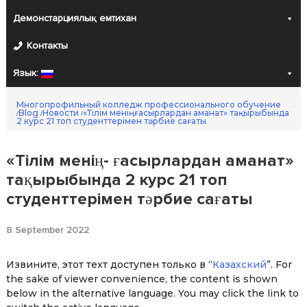
Демонстарциялық емтихан
Контакты
Язык:
Многопрофильный колледж профессионального обучение
Blog
Новости
«Тілім менің- ғасырлардан аманат» тақырыбында
/
/
/
2 курс 21 топ студенттерімен тәрбие сағаты
«Тілім менің- ғасырлардан аманат»
тақырыбында 2 курс 21 топ
студенттерімен тәрбие сағаты
8 September 2022
Извините, этот техт доступен только в “
Казахский
”. For
the sake of viewer convenience, the content is shown
below in the alternative language. You may click the link to