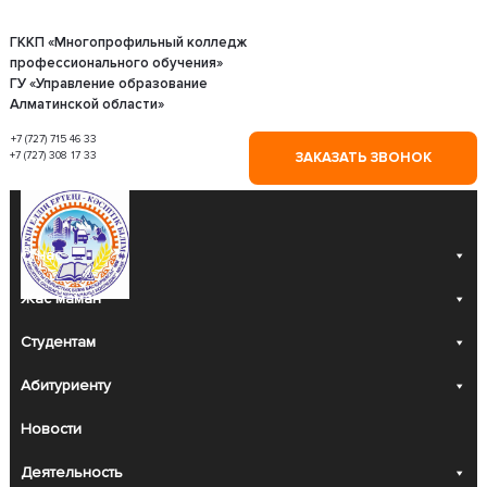
Skip
to
content
ГККП «Многопрофильный колледж
профессионального обучения»
ГУ «Управление образование
Алматинской области»
+7 (727) 715 46 33
+7 (727) 308 17 33
ЗАКАЗАТЬ ЗВОНОК
О нас
Жас маман
Студентам
Абитуриенту
Новости
Деятельность