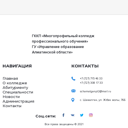
ГККП «Многопрофильный колледж
профессионального обучения»
ГУ «Управление образование
Алматинской области»
НАВИГАЦИЯ
КОНТАКТЫ
Главная
+7 (727) 715 46 33
О колледже
+7 (727) 308 17 33
Абитуриенту
Специальности
schamalganpl2@mail.ru
Новости
с. Шамалган, ул. Жібек жолы, 76Б
Администрация
Контакты
Соц.сети:
Все права защищены © 2021