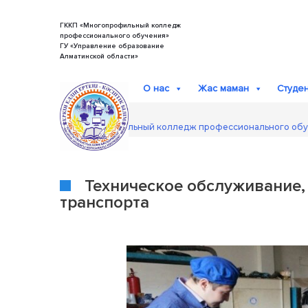
Skip
to
content
ГККП «Многопрофильный колледж
профессионального обучения»
ГУ «Управление образование
Алматинской области»
О нас
Жас маман
Студе
Многопрофильный колледж профессионального об
Техническое обслуживание,
транспорта