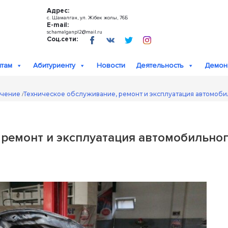
Адрес:
с. Шамалган, ул. Жібек жолы, 76Б
E-mail:
schamalganpl2@mail.ru
Соц.сети:
нтам
Абитуриенту
Новости
Деятельность
Демон
учение
Техническое обслуживание, ремонт и эксплуатация автомоби
/
 ремонт и эксплуатация автомобильно