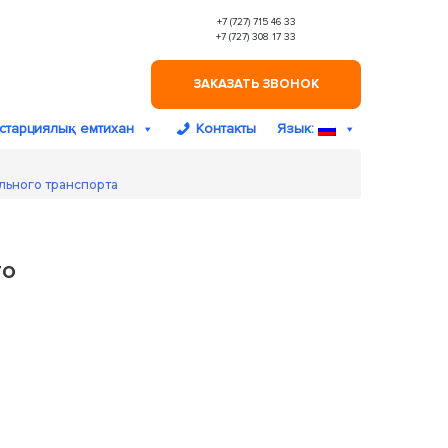
+7 (727) 715 46 33
+7 (727) 308 17 33
ЗАКАЗАТЬ ЗВОНОК
старциялық емтихан
Контакты
Язык:
льного транспорта
го