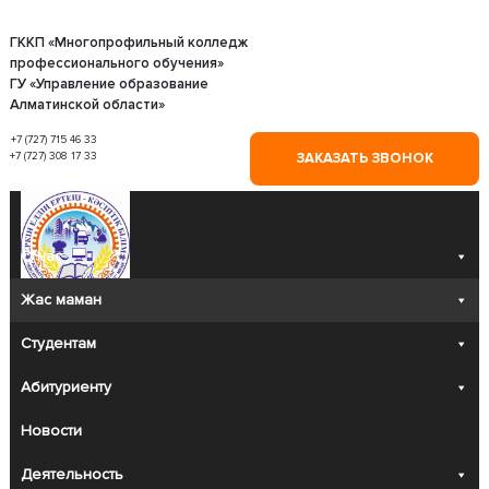
Skip
to
content
ГККП «Многопрофильный колледж
профессионального обучения»
ГУ «Управление образование
Алматинской области»
+7 (727) 715 46 33
+7 (727) 308 17 33
ЗАКАЗАТЬ ЗВОНОК
О нас
Жас маман
Студентам
Абитуриенту
Новости
Деятельность