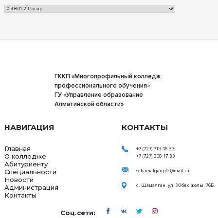
ГККП «Многопрофильный колледж
профессионального обучения»
ГУ «Управление образование
Алматинской области»
НАВИГАЦИЯ
КОНТАКТЫ
Главная
+7 (727) 715 46 33
О колледже
+7 (727) 308 17 33
Абитуриенту
Специальности
schamalganpl2@mail.ru
Новости
с. Шамалган, ул. Жібек жолы, 76Б
Администрация
Контакты
Соц.сети: