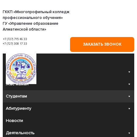
Skip
to
content
ГККП «Многопрофильный колледж
профессионального обучения»
ГУ «Управление образование
Алматинской области»
+7 (727) 715 46 33
+7 (727) 308 17 33
ЗАКАЗАТЬ ЗВОНОК
О нас
Жас маман
Студентам
Абитуриенту
Новости
Деятельность