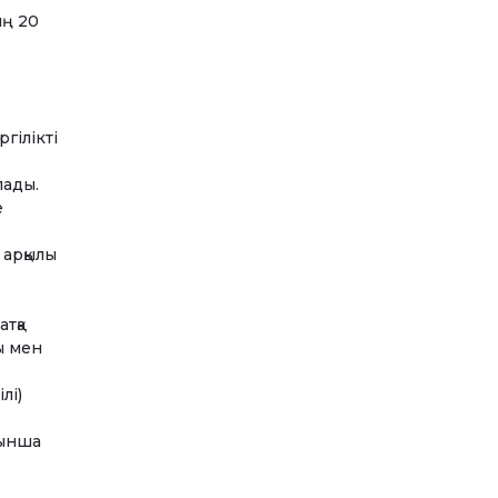
ың 20
гілікті
лады.
е
 арқылы
тқа
ы мен
лі)
йынша