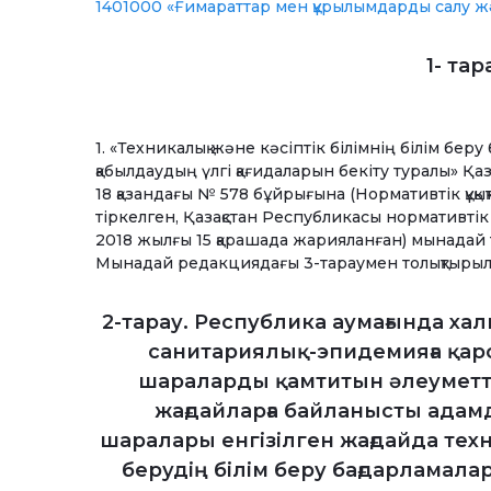
1401000 «Ғимараттар мен құрылымдарды салу ж
1- та
1. «Техникалық және кәсіптік білімнің білім бе
қабылдаудың үлгі қағидаларын бекіту туралы» Қ
18 қазандағы № 578 бұйрығына (Нормативтік құқық
тіркелген, Қазақстан Республикасы нормативтік құ
2018 жылғы 15 қарашада жарияланған) мынадай то
Мынадай редакциядағы 3-тараумен толықтырыл
2-тарау. Республика аумағында х
санитариялық-эпидемияға қар
шараларды қамтитын әлеуметтік
жағдайларға байланысты ада
шаралары енгізілген жағдайда техни
берудің білім беру бағдарламала