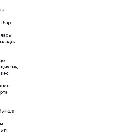
ын
і бар,
алары
ылады.
де
яциялық
йкес
мнен
орта
ойынша
ім
рып,