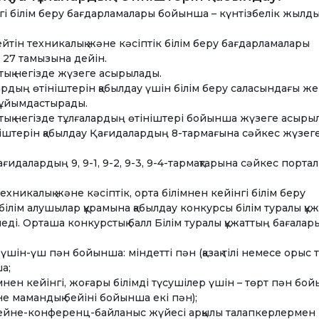
інгі білім беру бағдарламалары бойынша – күнтізбелік жылд
йтін техникалық және кәсіптік білім беру бағдарламалары
27 тамызына дейін.
тық негізде жүзеге асырылады.
дың өтініштерін қабылдау үшін білім беру саласындағы жер
 ұйымдастырады.
стық негізде тұлғалардың өтініштері бойынша жүзеге асыры
ініштерін қабылдау Қағидалардың 8-тармағына сәйкес жүзег
идалардың 9, 9-1, 9-2, 9-3, 9-4-тармақтарына сәйкес портал
никалық және кәсіптік, орта білімнен кейінгі білім беру
ілім алушылар құрамына қабылдау конкурсы білім туралы құжа
еді. Орташа конкурстық балл Білім туралы құжаттың бағалар
 үшін-үш пән бойынша: міндетті пән (қазақ тілі немесе орыс ті
а;
імнен кейінгі, жоғары білімді түсушілер үшін – төрт пән бо
әне мамандық бейіні бойынша екі пән);
бейне-конференц-байланыс жүйесі арқылы талапкерлермен