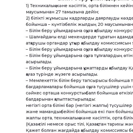
1) Техникалық және кәсіптік, орта білімнен кей
маусымынан 27 тамызына дейін;
2) білікті жұмысшы кадрларды даярлауды көзде
бойынша – күнтізбелік жылдың 20 маусымынан 
– Білім беру ұйымдарына оқуға қабылдау конкурс
– Шалғайдағы елді мекендерде тұратын адамдар
атқарушы органдар ұтқыр қабылдау комиссиясын
– Білім беру ұйымдарына оқуға қабылдау конкур
– Білім беру ұйымдарына оқуға тұлғалардың өт
асырылады.
– Білім беру ұйымдарына құжаттарды қабылдау Қағ
қағаз түрінде жүзеге асырылады.
– Мемлекеттік білім беру тапсырысы бойынша тех
бағдарламалары бойынша оқуға түсушілер үшін б
сәйкес орташа конкурстық балл бойынша өткізіл
балдарынан қалыптастырылады:
негізгі орта білімі бар (негізгі жалпы) түсушілер
және мамандық бейіні бойынша екі пән бойынш
жалпы орта, техникалық және кәсіптік, орта біл
(Қазақ тілі немесе орыс тілі, Қазақстан тарихы ж
Қажет болған жағдайда қабылдау комиссиясы 