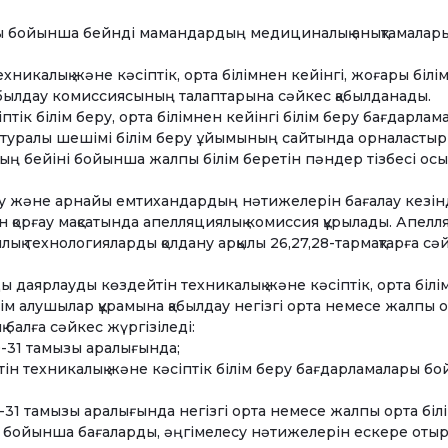
ы бойынша бейнді мамандардың медициналық анықтамалар
техникалық және кәсіптік, орта білімнен кейінгі, жоғары білім
 қабылдау комиссиясының талаптарына сәйкес қабылданады.
ік білім беру, орта білімнен кейінгі білім беру бағдарлам
 туралы шешімі білім беру ұйымының сайтында орналастыр
ның бейіні бойынша жалпы білім беретін пәндер тізбесі осы
ету және арнайы емтихандардың нәтижелерін бағалау кезін
н қорғау мақсатында апелляциялық комиссия құрылады. Апелл
қ технологияларды қолдану арқылы 26,27,28-тармақтарға сә
 даярлауды көздейтін техникалық және кәсіптік, орта білі
ім алушылар құрамына қабылдау негізгі орта немесе жалпы 
 балға сәйкес жүргізіледі:
0-31 тамызы аралығында;
ін техникалық және кәсіптік білім беру бағдарламалары б
5-31 тамызы аралығында негізгі орта немесе жалпы орта біл
р бойынша бағаларды, әңгімелесу нәтижелерін ескере оты