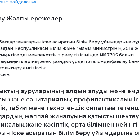
әне пайдалану»
рау Жалпы ережелер
ру бағдарламаларын іске асыратын білім беру ұйымдарына оқу
азақстан Республикасы Білім және ғылым министрінің 2018 
тық актілерді мемлекеттік тіркеу тізілімінде №17705 болып
қықтық актілерінің электрондық түрдегі эталондық бақылау бан
лықтыру енгізілсін:
сын:
алықтың ауруларының алдын алуды және емд
сы және санитариялық-профилактикалық іс
, табиғи және техногендік сипаттағы төтен
мдардың жаппай жиналуына қатысты шектеу
калық және кәсіптік, орта білімнен кейінгі 
рын іске асыратын білім беру ұйымдарына оқ