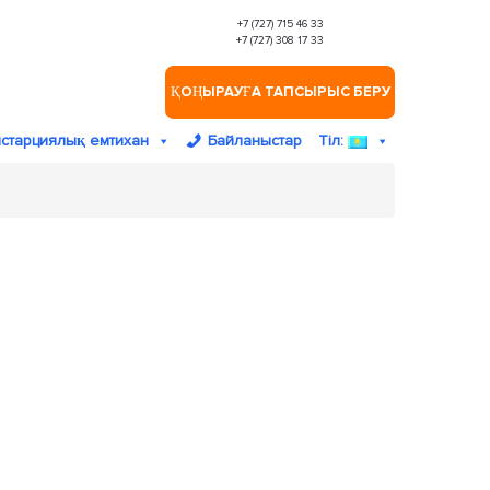
+7 (727) 715 46 33
+7 (727) 308 17 33
ҚОҢЫРАУҒА ТАПСЫРЫС БЕРУ
старциялық емтихан
Байланыстар
Тіл: