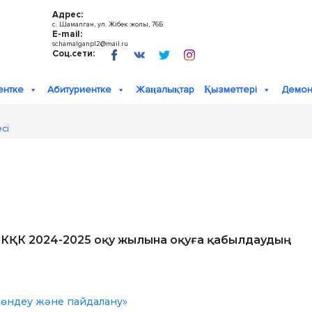
Адрес:
с. Шамалган, ул. Жібек жолы, 76Б
E-mail:
schamalganpl2@mail.ru
Соц.сети:
ентке
Абитуриентке
Жаңалықтар
Қызметтері
Демон
сі
 МКҚК 2024-2025 оқу жылына оқуға қабылдаудың
 жөндеу және пайдалану»