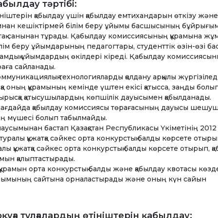
абылдау тәртібі:
ініштерін қабылдау үшін қабылдау емтихандарын өткізу және
ымнан кешіктірмей білім беру ұйымы басшысының бұйрығы
 тақ санынан тұрады. Қабылдау комиссиясының құрамына жұ
лім беру ұйымдарының педагогтары, студенттік өзін-өзі бас
ғамдық ұйымдардың өкілдері кіреді. Қабылдау комиссиясы
аға сайланады.
муникациялық технологияларды қолдану арқылы жүргізіледі
 оның құрамының кемінде үштен екісі қатысса, заңды болы
рысқа қатысушылардың көпшілік дауысымен қабылданады.
жағдайда қабылдау комиссиясы төрағасының дауысы шешуш
ың мүшесі болып табылмайды.
аусымынан бастап Қазақстан Республикасы Үкіметінің 201
 туралы құжатқа сәйкес орта конкурстық балды көрсете отыры
алы құжатқа сәйкес орта конкурстық балды көрсете отырып, қ
амын қалыптастырады.
құрамын орта конкурстық балды және қабылдау квотасы көзд
 ұйымының сайтына орналастырады және оның күн сайын
қуға тұлғалардың өтініштерін қабылдау: