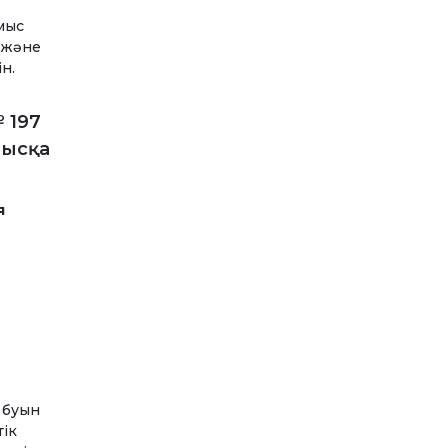
мыс
) және
н.
 197
нысқа
я
а буын
тік