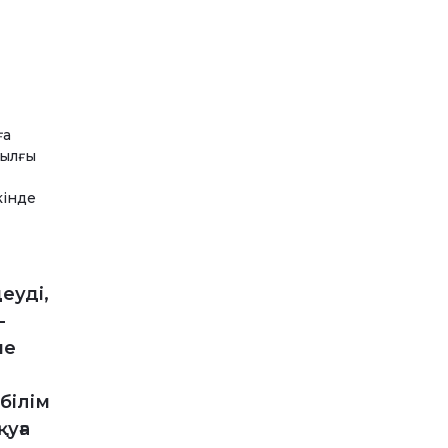
ға
жылғы
кінде
еуді,
-
ше
білім
уға