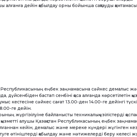
шы алғанға дейін қабылдау орны бойынша сақтауды қамтамасыз
тан Республикасының еңбек заңнамасына сәйкес демалыс ж
а, дүйсенбіден бастап сенбіні қоса алғанда көрсетілетін қы
мыс кестесіне сәйкес сағат 13.00-ден 14.00-ге дейінгі түск
8.00-ге дейін.
ның жүргізілуіне байланысты техникалық үзілістерді қоспа
н қызметті алушы Қазақстан Республикасының еңбек заңнам
талғаннан кейін, демалыс және мереке күндері жүгінген ке
туге өтініштерді қабылдау және нәтижелерді беру келесі 