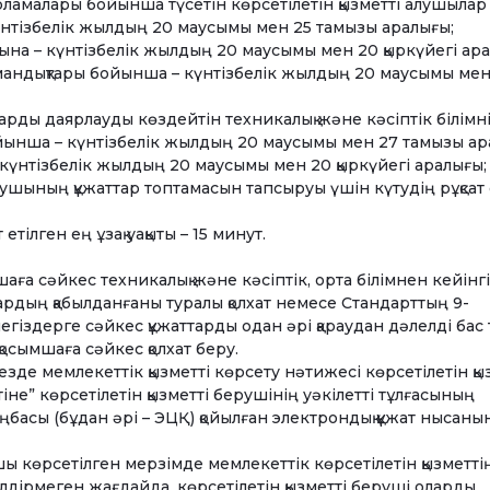
арламалары бойынша түсетін көрсетілетін қызметті алушылар
күнтізбелік жылдың 20 маусымы мен 25 тамызы аралығы;
нына – күнтізбелік жылдың 20 маусымы мен 20 қыркүйегі ар
андықтары бойынша – күнтізбелік жылдың 20 маусымы мен
арды даярлауды көздейтін техникалық және кәсіптік білімні
ынша – күнтізбелік жылдың 20 маусымы мен 27 тамызы ар
 күнтізбелік жылдың 20 маусымы мен 20 қыркүйегі аралығы;
алушының құжаттар топтамасын тапсыруы үшін күтудің рұқсат 
 етілген ең ұзақ уақыты – 15 минут.
аға сәйкес техникалық және кәсіптік, орта білімнен кейінгі
тардың қабылданғаны туралы қолхат немесе Стандарттың 9-
гіздерге сәйкес құжаттарды одан әрі қараудан дәлелді бас 
осымшаға сәйкес қолхат беру.
езде мемлекеттік қызметті көрсету нәтижесі көрсетілетін қы
е” көрсетілетін қызметті берушінің уәкілетті тұлғасының
аңбасы (бұдан әрі – ЭЦҚ) қойылған электрондық құжат нысаны
ушы көрсетілген мерзімде мемлекеттік көрсетілетін қызметті
ілдірмеген жағдайда, көрсетілетін қызметті беруші оларды