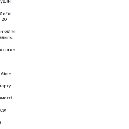
 үшін:
алығы;
 20
ң білім
алығы,
етілген
 білім
тарту
зметті
нда
ң