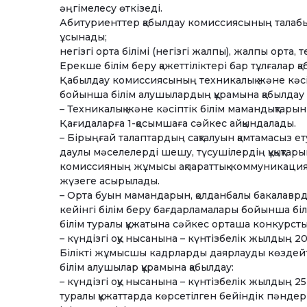
әңгімелесу өткізеді.
Абитуриенттер қабылдау комиссиясының талаб
ұсынады;
негізгі орта білімі (негізгі жалпы), жалпы орта, 
Ерекше білім беру қажеттіліктері бар тұлғалар
Қабылдау комиссиясының техникалық және кәсіпт
бойынша білім алушылардың құрамына қабылдау
– Техникалық және кәсіптік білім мамандықтары
Қағидаларға 1-қосымшаға сәйкес айқындалады.
– Бірыңғай талаптардың сақталуын қамтамасыз 
даулы мәселелерді шешу, түсушілердің құқықтары
комиссияның жұмысы ақпараттық-коммуникациялы
жүзеге асырылады.
– Орта буын мамандарын, қолданбалы бакалаврды
кейінгі білім беру бағдарламалары бойынша біл
білім туралы құжатына сәйкес орташа конкурстық
– күндізгі оқу нысанына – күнтізбелік жылдың 2
Білікті жұмысшы кадрларды даярлауды көздейт
білім алушылар құрамына қабылдау:
– күндізгі оқу нысанына – күнтізбелік жылдың 2
туралы құжаттарда көрсетілген бейіндік пәнде