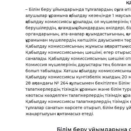
қ
– Білім беру ұйымдарында тұлғалардың оқуға өт
алушылар құрамына қабылдау кезеңінде 1 маус
қабылдау комиссиясы құрылады, ол мүшелерінің
берушілердің, қоғамдық ұйымдардың өкілдері, бі
органдарының, ата-аналар қауымдастығының, қо
құрамынан мүшелердің көпшілік дауысымен төр
Қабылдау комиссиясының жұмысы ақпараттық-ком
Қабылдау комиссиясының шешімі, егер отырысқа
саналады. Қабылдау комиссиясының шешімі оты
Комиссия мүшелерінің дауыстары тең болған 
болып табылады. Хатшы қабылдау комиссиясын
Қабылдау комиссиясы күнтізбелік жылдың 20 м
28 ақпандағы № 264 қаулысымен бекітілген Білім
талапкерлердің тізімдік құрамын және білім тур
квотасы көзделген талапкерлердің тізімдік құр
Қабылдау комиссиясы талапкерлердің тізімдік 
тұлғалар санатын көрсете отырып, білім беру
жаңартылуын қамтамасыз етеді.
Білім беру ұйымдарына о