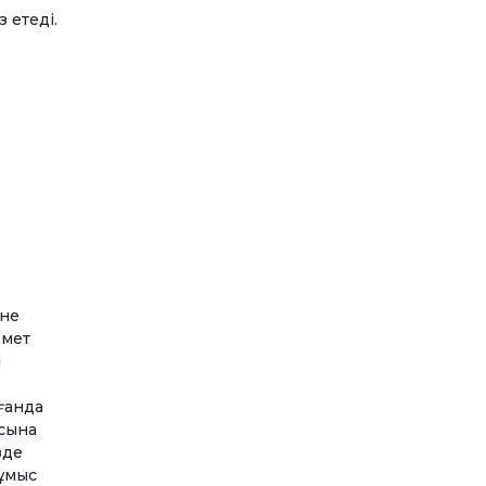
 етеді.
әне
змет
і
ғанда
асына
зде
жұмыс