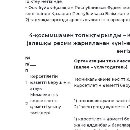
іріктеу негізінде;
– Осы бұйрық Қазақстан Республикасы Әділет м
күні ішінде Қазақстан Республикасы Білім және
2) тармақшаларында қарастырылған іс-шаралард
4-қосымшамен толықтырылды – ҚР 
(алғашқы ресми жарияланған күніне
енгі
№
Организации техническ
п/
___
(далее – услугодатель)
п
Көрсетілетін
Техникалық және кәсіптік,
1
қызметті берушінің
көрсетілетін қызметті беру
атауы
Мемлекеттік
көрсетілетін
1) техникалық және кәсіпт
2
қызметті ұсыну
2) “электрондық үкіметтің
тәсілдері
1) көрсетілетін қызметті
және қолданбалы бакалав