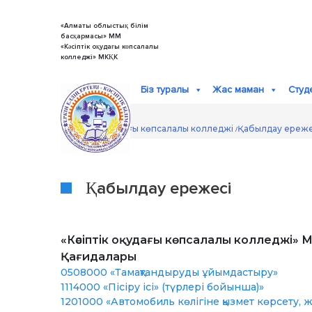
Skip
to
content
«Алматы облыстық білім
басқармасы» ММ
«Кәсіптік оқудағы көпсалалы
колледжі» МКҚК
Біз туралы
Жас маман
Студ
Кәсіптік оқудағы көпсалалы колледжі
Қабылдау ереже
/
Қабылдау ережесі
«Кәсіптік оқудағы көпсалалы колледжі»
Қағидалары
0508000 «Тамақтандыруды ұйымдастыру»
1114000 «Пісіру ісі» (түрлері бойынша)»
1201000 «Автомобиль көлігіне қызмет көрсету,