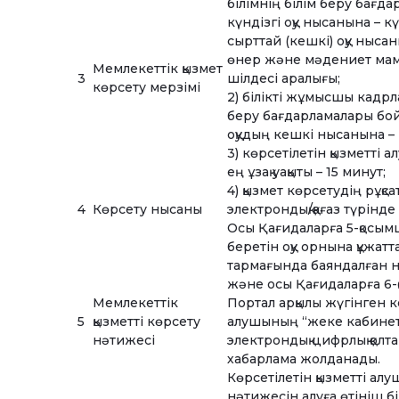
білімнің білім беру бағд
күндізгі оқу нысанына – 
сырттай (кешкі) оқу ныса
өнер және мәдениет мам
Мемлекеттік қызмет
3
шілдесі аралығы;
көрсету мерзімі
2) білікті жұмысшы кадрл
беру бағдарламалары бой
оқудың кешкі нысанына –
3) көрсетілетін қызметті 
ең ұзақ уақыты – 15 минут;
4) қызмет көрсетудің рұқсат
4
Көрсету нысаны
электрондық/қағаз түрінде
Осы Қағидаларға 5-қосымш
беретін оқу орнына құжат
тармағында баяндалған не
және осы Қағидаларға 6-қ
Мемлекеттік
Портал арқылы жүгінген к
5
қызметті көрсету
алушының “жеке кабинетін
нәтижесі
электрондық цифрлық қолт
хабарлама жолданады.
Көрсетілетін қызметті ал
нәтижесін алуға өтініш б