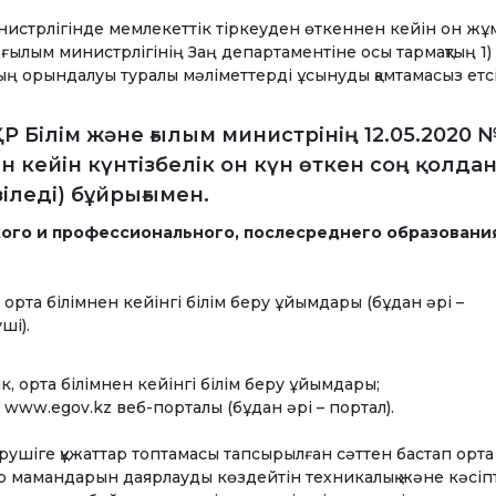
инистрлігінде мемлекеттік тіркеуден өткеннен кейін он жұ
 ғылым министрлігінің Заң департаментіне осы тармақтың 1
ың орындалуы туралы мәліметтерді ұсынуды қамтамасыз етсі
Білім және ғылым министрінің 12.05.2020 №
н кейін күнтізбелік он күн өткен соң қолда
зіледі) бұйрығымен.
ого и профессионального, послесреднего образовани
 орта білімнен кейінгі білім беру ұйымдары (бұдан әрі –
ші).
ік, орта білімнен кейінгі білім беру ұйымдары;
” www.egov.kz веб-порталы (бұдан әрі – портал).
 берушіге құжаттар топтамасы тапсырылған сәттен бастап орт
р мамандарын даярлауды көздейтін техникалық және кәсіп