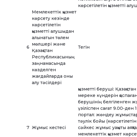
көрсетілетін қызметті алу
Мемлекеттік қызмет
көрсету кезінде
көрсетілетін
қызметті алушыдан
алынатын төлем
мөлшері және
6
Тегін
Қазақстан
Республикасының
заңнамасында
көзделген
жағдайларда оны
алу тәсілдері
қызметті беруші: Қазақс
мереке күндерін қоспағанд
берушінің белгіленген жұ
үзіліспен сағат 9.00-ден 1
портал: жөндеу жұмыстары
тәулік бойы (көрсетілеті
7
Жұмыс кестесі
сәйкес жұмыс уақыты аяқ
мемлекеттік қызмет көрсе