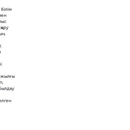
 білім
мен
мыс
қару
ның
.
п
і
2 жылғы
п,
абылдау
елген