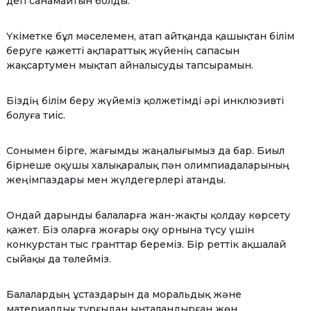
деп санамайтын болды.
Үкіметке бұл мәселемен, атап айтқанда қашықтан білім
беруге қажетті ақпараттық жүйенің сапасын
жақсартумен мықтап айналысуды тапсырамын.
Біздің білім беру жүйеміз қолжетімді әрі инклюзивті
болуға тиіс.
Сонымен бірге, жағымды жаңалығымыз да бар. Биыл
бірнеше оқушы халықаралық пән олимпиадаларының
жеңімпаздары мен жүлдегерлері атанды.
Ондай дарынды балаларға жан-жақты қолдау көрсету
қажет. Біз оларға жоғары оқу орнына түсу үшін
конкурстан тыс гранттар береміз. Бір реттік ақшалай
сыйақы да төлейміз.
Балалардың ұстаздарын да моральдық және
материалдық тұрғыдан ынталандырған жөн.