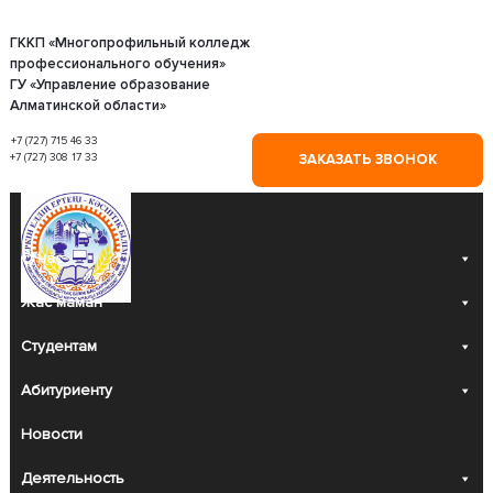
Skip
to
content
ГККП «Многопрофильный колледж
профессионального обучения»
ГУ «Управление образование
Алматинской области»
+7 (727) 715 46 33
+7 (727) 308 17 33
ЗАКАЗАТЬ ЗВОНОК
О нас
Жас маман
Студентам
Абитуриенту
Новости
Деятельность