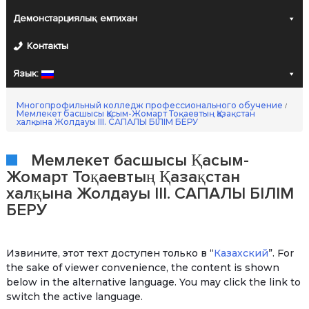
Демонстарциялық емтихан
Контакты
Язык:
Многопрофильный колледж профессионального обучение
/
Мемлекет басшысы Қасым-Жомарт Тоқаевтың Қазақстан
халқына Жолдауы III. САПАЛЫ БІЛІМ БЕРУ
Мемлекет басшысы Қасым-
Жомарт Тоқаевтың Қазақстан
халқына Жолдауы III. САПАЛЫ БІЛІМ
БЕРУ
Извините, этот техт доступен только в “
Казахский
”. For
the sake of viewer convenience, the content is shown
below in the alternative language. You may click the link to
switch the active language.