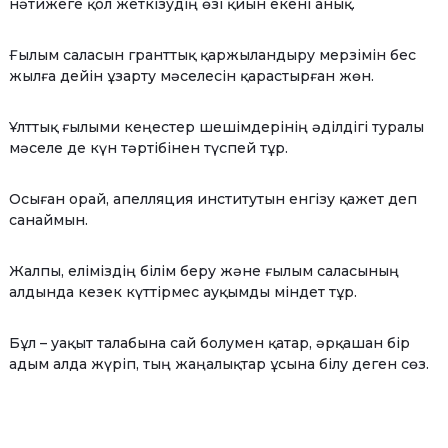
нәтижеге қол жеткізудің өзі қиын екені анық.
Ғылым саласын гранттық қаржыландыру мерзімін бес
жылға дейін ұзарту мәселесін қарастырған жөн.
Ұлттық ғылыми кеңестер шешімдерінің әділдігі туралы
мәселе де күн тәртібінен түспей тұр.
Осыған орай, апелляция институтын енгізу қажет деп
санаймын.
Жалпы, еліміздің білім беру және ғылым саласының
алдында кезек күттірмес ауқымды міндет тұр.
Бұл – уақыт талабына сай болумен қатар, әрқашан бір
адым алда жүріп, тың жаңалықтар ұсына білу деген сөз.