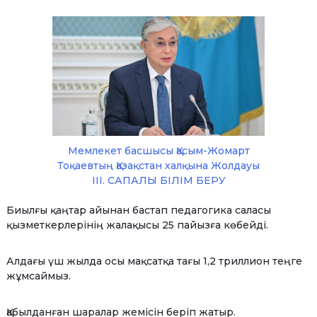
Мемлекет басшысы Қасым-Жомарт
Тоқаевтың Қазақстан халқына Жолдауы
III. САПАЛЫ БІЛІМ БЕРУ
Биылғы қаңтар айынан бастап педагогика саласы
қызметкерлерінің жалақысы 25 пайызға көбейді.
Алдағы үш жылда осы мақсатқа тағы 1,2 триллион теңге
жұмсаймыз.
Қабылданған шаралар жемісін беріп жатыр.