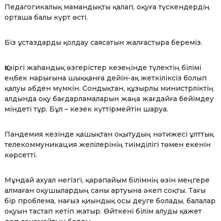
Педагогикалық мамандықты қалап, оқуға түскендердің
орташа балы күрт өсті.
Біз ұстаздарды қолдау саясатын жалғастыра береміз.
Қазіргі жаһандық өзгерістер кезеңінде түлектің білімі
еңбек нарығына шыққанға дейін-ақ жеткіліксіз болып
қалуы әбден мүмкін. Сондықтан, құзырлы министрліктің
алдында оқу бағдарламаларын жаңа жағдайға бейімдеу
міндеті тұр. Бұл – кезек күттірмейтін шаруа.
Пандемия кезінде қашықтан оқытудың нәтижесі ұлттық
телекоммуникация желілерінің тиімділігі төмен екенін
көрсетті.
Мұндай ахуал негізгі, қарапайым білімнің өзін меңгере
алмаған оқушылардың саны артуына әкеп соқты. Тағы
бір проблема, нағыз қиындық осы деуге болады, балалар
оқуын тастап кетіп жатыр. Өйткені білім алуды қажет