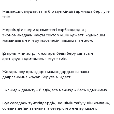
Мамандық алудың тағы бір мүмкіндігі армияда берілуге
тиіс.
Мерзімді әскери қызметтегі сарбаздардың
экономикадағы нақты сектор үшін қажетті жұмысшы
мамандығын игеру мәселесін пысықтаған жөн.
Құзырлы министрлік жоғары білім беру сапасын
арттыруды қамтамасыз етуге тиіс.
Жоғары оқу орындары мамандардың сапалы
даярлануына жауап беруге міндетті.
Ғылымды дамыту – біздің аса маңызды басымдығымыз.
Бұл саладағы түйткілдердің шешімін табу үшін жылдың
соңына дейін заңнамаға өзгерістер енгізу қажет.