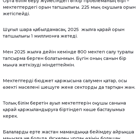
Орта білім беру жүйесіндегі өткір проблеманың бірі –
мектептердегі орын тапшылығы. 225 мың оқушыға орын
жетіспейді.
Шұғыл шара қабылдамасақ, 2025 жылға қарай орын
тапшылығы 1 миллионға жетеді.
Мен 2025 жылға дейін кемінде 800 мектеп салу туралы
тапсырма берген болатынмын. Бүгін оның санын бір
мыңға жеткізуді міндеттеймін.
Мектептерді бюджет қаржысына салумен қатар, осы
өзекті мәселені шешуге жеке секторды да тартқан жөн.
Толық білім беретін ауыл мектептерін оқушы санына
қарай қаржыландыруға біртіндеп көше бастауымыз
керек.
Балаларды ерте жастан мамандыққа бейімдеу айрықша
маңызға ие болуда. Өскелең ұрпақ өзінің болашақ