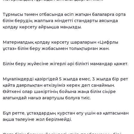
Тұрмысы төмен отбасында өсіп жатқан балаларға орта
білім берудің жалпыға міндетті стандарты аясында
қолдау көрсету айрықша маңызды.
Материалдық қолдау көрсету шараларын «Цифрлы
ұстаз» білім беру жобасымен толықтырған жөн.
Білім беру жүйесіне жігерлі әрі білікті мамандар қажет.
Мұғалімдерді қазіргідей 5 жылда емес, 3 жылда бір рет
қайта даярлықтан өткізуіміз керек деп санаймын.
Өйткені олар шәкіртінің бойына жаңа білім сіңіре
алатындай нағыз ағартушы болуға тиіс.
Бұл ретте, ұстаздардың курстан өту үшін өз қалтасынан
ақша төлеуіне жол берілмейді.