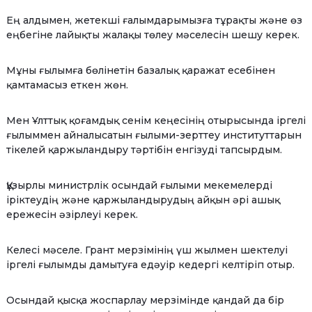
Ең алдымен, жетекші ғалымдарымызға тұрақты және өз
еңбегіне лайықты жалақы төлеу мәселесін шешу керек.
Мұны ғылымға бөлінетін базалық қаражат есебінен
қамтамасыз еткен жөн.
Мен Ұлттық қоғамдық сенім кеңесінің отырысында іргелі
ғылыммен айналысатын ғылыми-зерттеу институттарын
тікелей қаржыландыру тәртібін енгізуді тапсырдым.
Құзырлы министрлік осындай ғылыми мекемелерді
іріктеудің және қаржыландырудың айқын әрі ашық
ережесін әзірлеуі керек.
Келесі мәселе. Грант мерзімінің үш жылмен шектелуі
іргелі ғылымды дамытуға едәуір кедергі келтіріп отыр.
Осындай қысқа жоспарлау мерзімінде қандай да бір