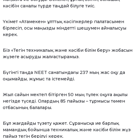
кәсібін саналы түрде таңдай білуге тиіс.
Үкімет «Атамекен» ұлттық кәсіпкерлер палатасымен
бірлесіп, осы маңызды міндетті шешумен айналысуы
керек.
Біз «Тегін техникалық және кәсіби білім беру» жобасын
жүзеге асыруды жалғастырамыз.
Бүгінгі таңда NEET санатындағы 237 мың жас оқу да
оқымайды, жұмыс та істемейді.
Жыл сайын мектеп бітірген 50 мың түлек оқуға ақылы
негізде түседі. Олардың 85 пайызы – тұрмысы төмен
отбасының балалары.
Бұл жағдайды түзету қажет. Сұранысқа ие барлық
мамандық бойынша техникалық және кәсіби білім жүз
пайыз тегін берілуі керек.