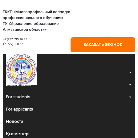
Skip
to
content
ГККП «Многопрофильный колледж
профессионального обучения»
ГУ «Управление образование
Алматинской области»
+7 (727) 715 46 33
+7 (727) 308 17 33
ЗАКАЗАТЬ ЗВОНОК
About us
Zhas maman
For students
For applicants
Новости
Қызметтері