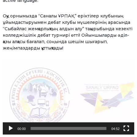
active language.
Оқу орнымызда “Саналы ҰРПАҚ” еріктілер клубының
ұйымдастыруымен дебат клубы мүшелерінің арасында
“Сыбайлас жемқорлықтың алдын алу” тақырыбында кезекті
колледжішілік дебат турнирі өтті! Ойыншыларды әділ-
қазы алқасы бағалап, соңында шешім шығарып,
жеңімпаздарды құттықтады!
Video
Player
00:00
04:52