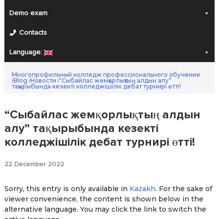
Demo exam
Contacts
Language:
Многопрофильный колледж профессионального обучение
Blog
Новости
“Сыбайлас жемқорлықтың алдын алу”
/
/
/
тақырыбында кезекті колледжішілік дебат турнирі өтті!
“Сыбайлас жемқорлықтың алдын
алу” тақырыбында кезекті
колледжішілік дебат турнирі өтті!
22 December 2022
Sorry, this entry is only available in
Kazakh
. For the sake of
viewer convenience, the content is shown below in the
alternative language. You may click the link to switch the