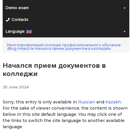
Demo exam
Contacts
Language:
Многопрофильный колледж профессионального обучение
Blog
Новости
Начался прием документов в колледжи
/
/
/
Начался прием документов в
колледжи
25 June 2024
Sorry, this entry is only available in
Russian
and
Kazakh
.
For the sake of viewer convenience, the content is shown
below in this site default language. You may click one of
the links to switch the site language to another available
language.