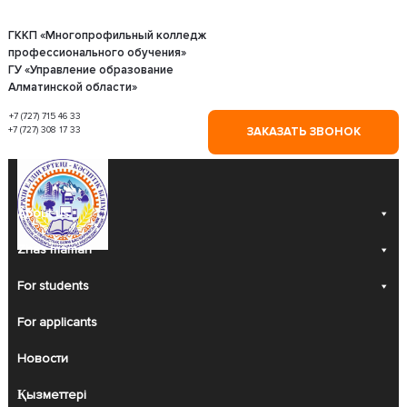
Skip
to
content
ГККП «Многопрофильный колледж
профессионального обучения»
ГУ «Управление образование
Алматинской области»
+7 (727) 715 46 33
+7 (727) 308 17 33
ЗАКАЗАТЬ ЗВОНОК
About us
Zhas maman
For students
For applicants
Новости
Қызметтері