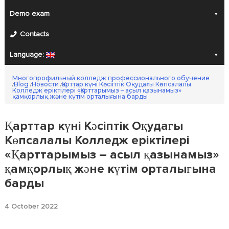
Demo exam
Contacts
Language:
Многопрофильный колледж профессионального обучение
Blog
Новости
Қарттар күні Кәсіптік Оқудағы Көпсалалы
/
/
/
Колледж еріктілері «Қарттарымыз – асыл қазынамыз»
қамқорлық және күтім орталығына барды
Қарттар күні Кәсіптік Оқудағы
Көпсалалы Колледж еріктілері
«Қарттарымыз – асыл қазынамыз»
қамқорлық және күтім орталығына
барды
4 October 2022