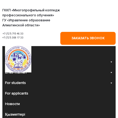
Skip
to
content
ГККП «Многопрофильный колледж
профессионального обучения»
ГУ «Управление образование
Алматинской области»
+7 (727) 715 46 33
+7 (727) 308 17 33
ЗАКАЗАТЬ ЗВОНОК
About us
Zhas maman
For students
For applicants
Новости
Қызметтері