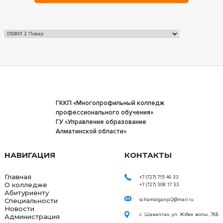
ГККП «Многопрофильный колледж
профессионального обучения»
ГУ «Управление образование
Алматинской области»
НАВИГАЦИЯ
КОНТАКТЫ
Главная
+7 (727) 715 46 33
О колледже
+7 (727) 308 17 33
Абитуриенту
Специальности
schamalganpl2@mail.ru
Новости
с. Шамалган, ул. Жібек жолы, 76Б
Администрация