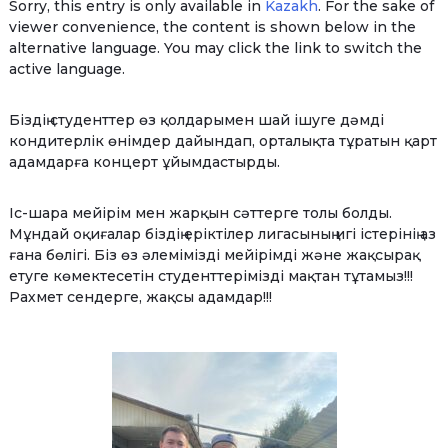
Sorry, this entry is only available in
Kazakh
. For the sake of
viewer convenience, the content is shown below in the
alternative language. You may click the link to switch the
active language.
Біздің студенттер өз қолдарымен шай ішуге дәмді
кондитерлік өнімдер дайындап, орталықта тұратын қарт
адамдарға концерт ұйымдастырды.
Іс-шара мейірім мен жарқын сәттерге толы болды.
Мұндай оқиғалар біздің еріктілер лигасының игі істерінің аз
ғана бөлігі. Біз өз әлемімізді мейірімді және жақсырақ
етуге көмектесетін студенттерімізді мақтан тұтамыз!!!
Рахмет сендерге, жақсы адамдар!!!