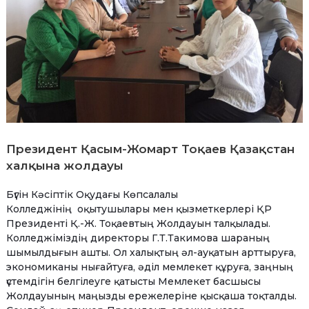
Президент Қасым-Жомарт Тоқаев Қазақстан
халқына жолдауы
Бүгін Кәсіптік Оқудағы Көпсалалы
Колледжінің оқытушылары мен қызметкерлері ҚР
Президенті Қ.-Ж. Тоқаевтың Жолдауын талқылады.
Колледжіміздің директоры Г.Т.Такимова шараның
шымылдығын ашты. Ол халықтың әл-ауқатын арттыруға,
экономиканы нығайтуға, әділ мемлекет құруға, заңның
үстемдігін белгілеуге қатысты Мемлекет басшысы
Жолдауының маңызды ережелеріне қысқаша тоқталды.