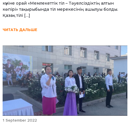
күніне орай «Мемлекеттік тіл – Тәуелсіздіктің алтын
көпірі» тақырыбында тіл мерекесінің ашылуы болды.
Қазақ тілі […]
ЧИТАТЬ ДАЛЬШЕ
1 September 2022