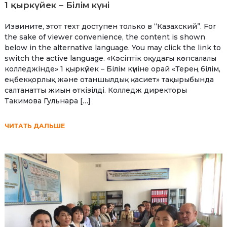
1 қыркүйек – Білім күні
Извините, этот техт доступен только в “Казахский”. For
the sake of viewer convenience, the content is shown
below in the alternative language. You may click the link to
switch the active language. «Кәсіптік оқудағы көпсалалы
колледжінде» 1 қыркүйек – Білім күніне орай «Терең білім,
еңбекқорлық және отаншылдық қасиет» тақырыбында
салтанатты жиын өткізілді. Колледж директоры
Такимова Гульнара […]
ЧИТАТЬ ДАЛЬШЕ