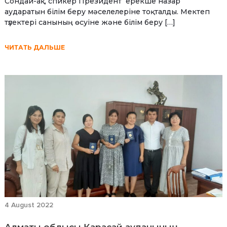
Сондай-ақ, спикер Президент ерекше назар
аударатын білім беру мәселелеріне тоқталды. Мектеп
түлектері санының өсуіне және білім беру […]
ЧИТАТЬ ДАЛЬШЕ
4 August 2022