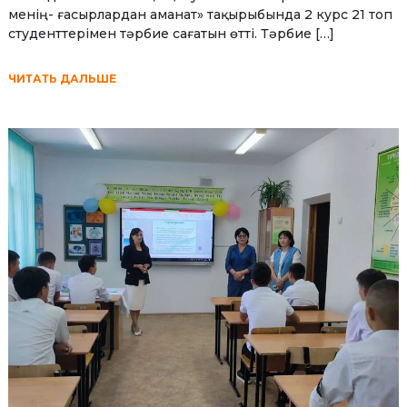
менің- ғасырлардан аманат» тақырыбында 2 курс 21 топ
студенттерімен тәрбие сағатын өтті. Тәрбие […]
ЧИТАТЬ ДАЛЬШЕ