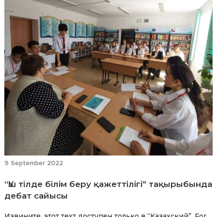
9 September 2022
“Үш тілде білім беру қажеттілігі” тақырыбында
дебат сайысы
Извините, этот техт доступен только в “Казахский”. For