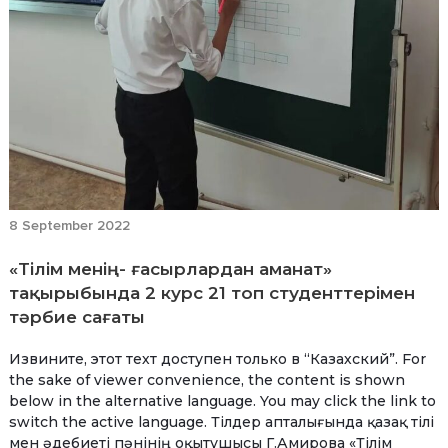
8 September 2022
«Тілім менің- ғасырлардан аманат»
тақырыбында 2 курс 21 топ студенттерімен
тәрбие сағаты
Извините, этот техт доступен только в “Казахский”. For
the sake of viewer convenience, the content is shown
below in the alternative language. You may click the link to
switch the active language. Тілдер апталығында қазақ тілі
мен әдебиеті пәнінің оқытушысы Г.Амирова «Тілім