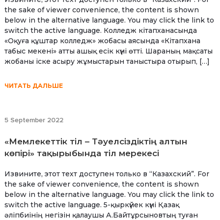
the sake of viewer convenience, the content is shown
below in the alternative language. You may click the link to
switch the active language. Колледж кітапханасында
«Оқуға құштар колледж» жобасы аясында «Кітапхана
табыс мекені» атты ашық есік күні өтті. Шараның мақсаты
жобаны іске асыру жұмыстарын таныстыра отырып, […]
ЧИТАТЬ ДАЛЬШЕ
5 September 2022
«Мемлекеттік тіл – Тәуелсіздіктің алтын
көпірі» тақырыбында тіл мерекесі
Извините, этот техт доступен только в “Казахский”. For
the sake of viewer convenience, the content is shown
below in the alternative language. You may click the link to
switch the active language. 5-қыркүйек күні Қазақ
әліпбиінің негізін қалаушы А.Байтұрсыновтың туған