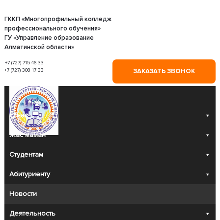
Skip
to
content
ГККП «Многопрофильный колледж
профессионального обучения»
ГУ «Управление образование
Алматинской области»
+7 (727) 715 46 33
+7 (727) 308 17 33
ЗАКАЗАТЬ ЗВОНОК
О нас
Жас маман
Студентам
Абитуриенту
Новости
Деятельность